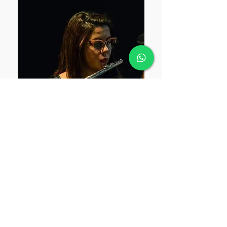
Gabrielli Panek
Flauta Transversal